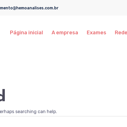
imento@hemoanalises.com.br
Página inicial
A empresa
Exames
Rede
d
Perhaps searching can help.