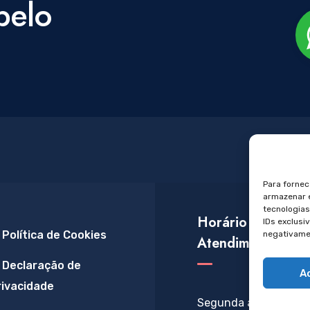
pelo
Para fornec
armazenar e
tecnologia
Horário de
IDs exclusi
Política de Cookies
negativamen
Atendimento
Declaração de
A
rivacidade
Segunda a Sexta: