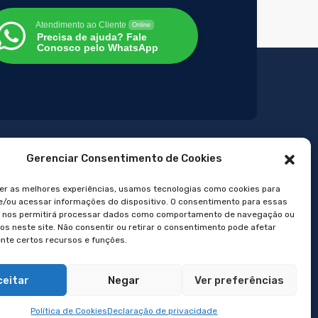
Atendimento ao Cliente
Online
Precisa de ajuda? Fale
Conosco pelo WhatsApp
Gerenciar Consentimento de Cookies
er as melhores experiências, usamos tecnologias como cookies para
/ou acessar informações do dispositivo. O consentimento para essas
s nos permitirá processar dados como comportamento de navegação ou
Telefone e Email
vos neste site. Não consentir ou retirar o consentimento pode afetar
te certos recursos e funções.
ceitar
Negar
Ver preferências
(51) 3751-4532
Política de Cookies
Declaração de privacidade