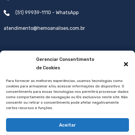
(51) 99939-1110 - WhatsApp
atendimento@hemoanalises.com.br
Gerenciar Consentimento
de Cookies
Para fornecer as melhores experiências, usamos tecnologias como
cookies para armazenar e/ou acessar informações do dispositivo. O
consentimento para essas tecnologias nos permitirá processar dados
como comportamento de navegação ou IDs exclusivos neste site. Não
consentir ou retirar o consentimento pode afetar negativamente
certos recursos e funções.
Feito com ♥ por
Eduardo Pinheiro
© 2023 - Quer um site
Aceitar
assim?
Clique aqui.