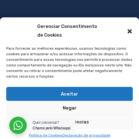
Gerenciar Consentimento
de Cookies
Para fornecer as melhores experiências, usamos tecnologias como
cookies para armazenar e/ou acessar informações do dispositivo. O
consentimento para essas tecnologias nos permitirá processar dados
como comportamento de navegação ou IDs exclusivos neste site. Não
consentir ou retirar o consentimento pode afetar negativamente
certos recursos e funções.
Feito com ♥ por
Eduardo Pinheiro
© 2023 - Quer um site
Aceitar
assim?
Clique aqui.
Negar
Ver preferências
Quer conversar?
Chame pelo Whatsapp
Política de Cookies
Declaração de privacidade